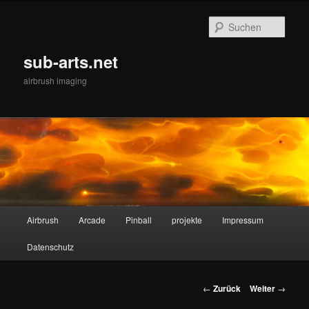
Zum
Inhalt
Such
wechseln
sub-arts.net
airbrush imaging
Hauptmenü
Airbrush
Arcade
Pinball
projekte
Impressum
Datenschutz
Beitrags-
←
Zurück
Weiter
→
Navigation