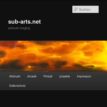
Zum
Inhalt
Such
wechseln
sub-arts.net
airbrush imaging
Hauptmenü
Airbrush
Arcade
Pinball
projekte
Impressum
Datenschutz
Bilder-
Navigat