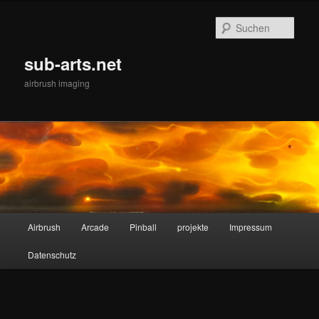
Zum
Inhalt
Such
wechseln
sub-arts.net
airbrush imaging
Hauptmenü
Airbrush
Arcade
Pinball
projekte
Impressum
Datenschutz
Bilder-
Navigat