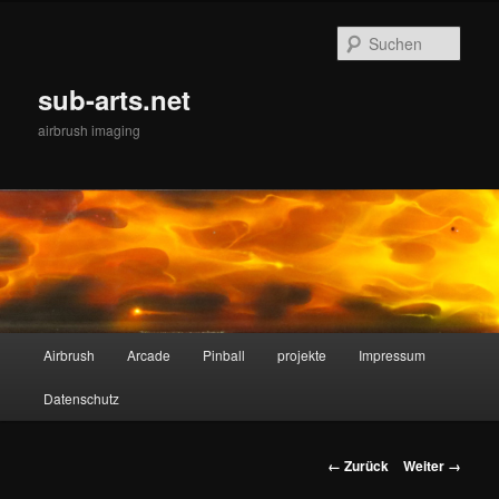
Zum
Inhalt
Such
wechseln
sub-arts.net
airbrush imaging
Hauptmenü
Airbrush
Arcade
Pinball
projekte
Impressum
Datenschutz
Bilder-
← Zurück
Weiter →
Navigation