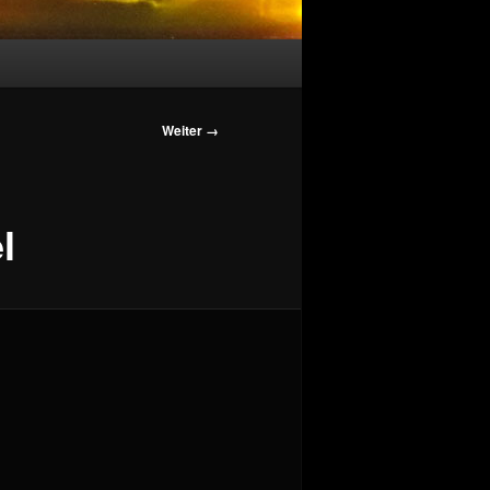
Bilder-
Weiter →
Navigation
l