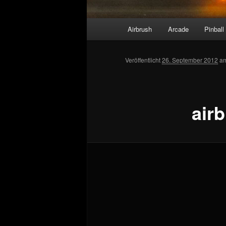
Hauptmenü
Airbrush
Arcade
Pinball
Veröffentlicht
26. September 2012
a
air