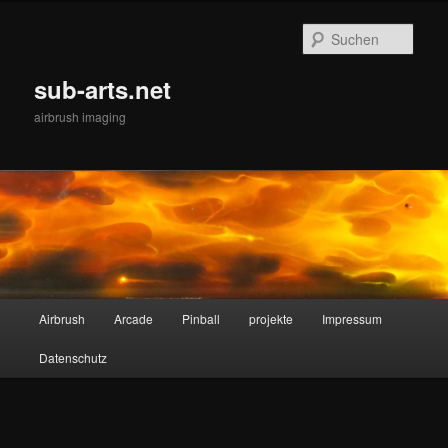
Zum
Inhalt
Such
wechseln
sub-arts.net
airbrush imaging
Hauptmenü
Airbrush
Arcade
Pinball
projekte
Impressum
Datenschutz
Bilder-
Navigat