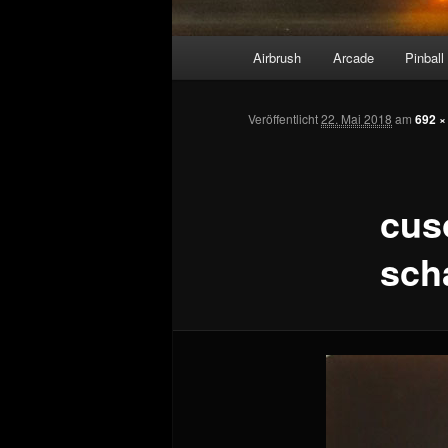
Hauptmenü
Airbrush
Arcade
Pinball
Veröffentlicht
22. Mai 2018
am
692 ×
cuso
sch