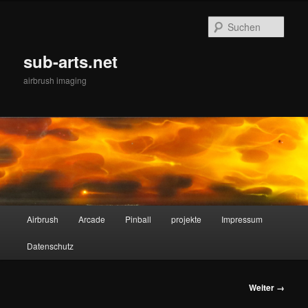
Zum
Inhalt
Such
wechseln
sub-arts.net
airbrush imaging
Hauptmenü
Airbrush
Arcade
Pinball
projekte
Impressum
Datenschutz
Bilder-
Weiter →
Navigation